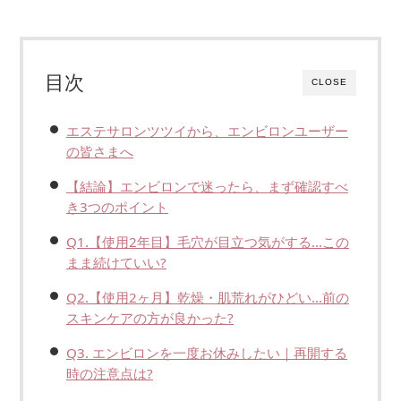
目次
CLOSE
エステサロンツツイから、エンビロンユーザー
の皆さまへ
【結論】エンビロンで迷ったら、まず確認すべ
き3つのポイント
Q1.【使用2年目】毛穴が目立つ気がする…この
まま続けていい?
Q2.【使用2ヶ月】乾燥・肌荒れがひどい…前の
スキンケアの方が良かった?
Q3. エンビロンを一度お休みしたい｜再開する
時の注意点は?