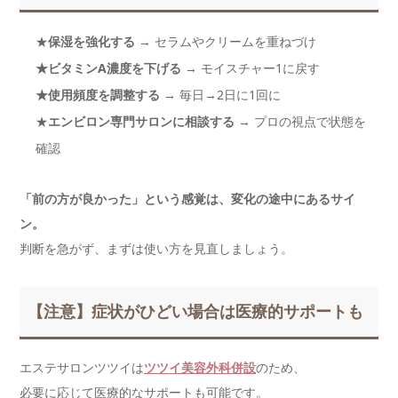
★
保湿を強化する
→ セラムやクリームを重ねづけ
★ビタミンA濃度を下げる
→ モイスチャー1に戻す
★使用頻度を調整する
→ 毎日→2日に1回に
★
エンビロン専門サロンに相談する
→ プロの視点で状態を
確認
「前の方が良かった」という感覚は、変化の途中にあるサイ
ン。
判断を急がず、まずは使い方を見直しましょう。
【注意】症状がひどい場合は医療的サポートも
エステサロンツツイは
ツツイ美容外科併設
のため、
必要に応じて医療的なサポートも可能です。