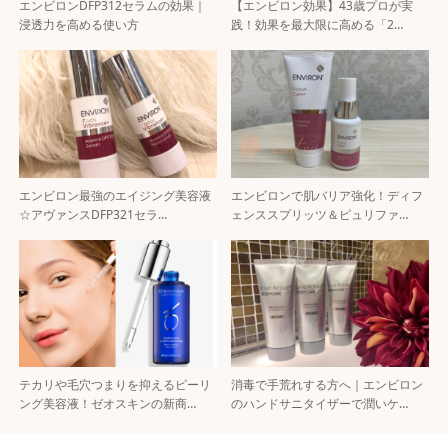
エンビロンDFP312セラムの効果｜
【エンビロン効果】43歳プロが実
浸透力を高める使い方
践！効果を最大限に高める「2…
エンビロン最強のエイジング美容液
エンビロンで肌バリア強化！ディフ
☆アヴァンスDFP321セラ…
ェンススプリッツ＆ピュリファ…
テカリや毛穴つまりを抑えるピーリ
消毒で手荒れする方へ｜エンビロン
ング美容液！ゼオスキンの新商…
のハンドサニタイザーで潤いケ…