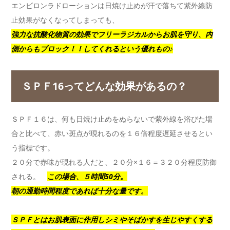
エンビロンラドローションは日焼け止めが汗で落ちて紫外線防
止効果がなくなってしまっても、
強力な抗酸化物質の効果でフリーラジカルからお肌を守り、内
側からもブロック！！してくれるという優れもの♪
ＳＰＦ16ってどんな効果があるの？
ＳＰＦ１６は、何も日焼け止めをぬらないで紫外線を浴びた場
合と比べて、赤い斑点が現れるのを１６倍程度遅延させるとい
う指標です。
２０分で赤味が現れる人だと、２０分×１６＝３２０分程度防御
される。
この場合、５時間50分。
朝の通勤時間程度であれば十分な量です。
ＳＰＦとはお肌表面に作用しシミやそばかすを生じやすくする