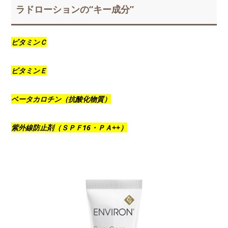
ラドローションの“キー成分”
ビタミンＣ
ビタミンＥ
ベータカロチン（抗酸化物質）
紫外線防止剤（ＳＰＦ16・ＰＡ++）