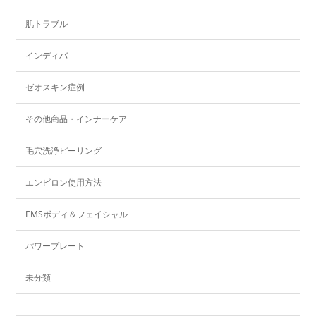
肌トラブル
インディバ
ゼオスキン症例
その他商品・インナーケア
毛穴洗浄ピーリング
エンビロン使用方法
EMSボディ＆フェイシャル
パワープレート
未分類