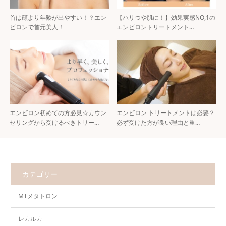
首は顔より年齢が出やすい！？エン
【ハリつや肌に！】効果実感NO,1の
ビロンで首元美人！
エンビロントリートメント…
エンビロン初めての方必見☆カウン
エンビロン トリートメントは必要？
セリングから受けるべきトリー…
必ず受けた方が良い理由と重…
カテゴリー
MTメタトロン
レカルカ